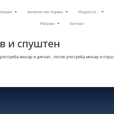
пораки
Англиски смс пораки
Мудрости…
Магазин
Контакт
в и спуштен
 употреба мокар и дигнат…после употреба мокар и спуш