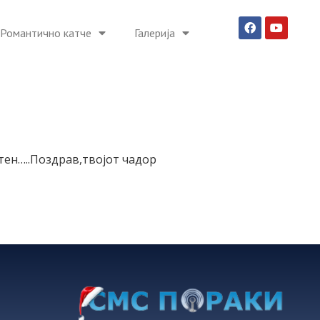
Романтично катче
Галерија
тен…..Поздрав,твојот чадор