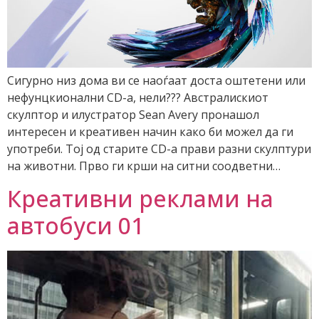
Сигурно низ дома ви се наоѓаат доста оштетени или
нефунцкионални CD-a, нели??? Австралискиот
скулптор и илустратор Sean Avery пронашол
интересен и креативен начин како би можел да ги
употреби. Тој од старите CD-a прави разни скулптури
на животни. Прво ги крши на ситни соодветни…
Креативни реклами на
автобуси 01