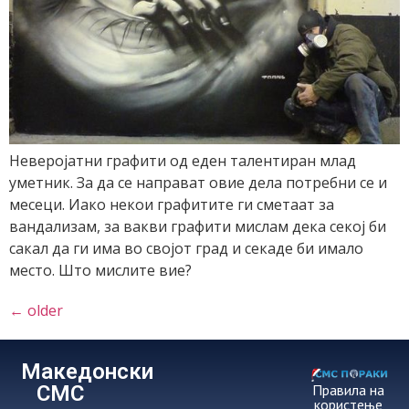
Неверојатни графити од еден талентиран млад
уметник. За да се направат овие дела потребни се и
месеци. Иако некои графитите ги сметаат за
вандализам, за вакви графити мислам дека секој би
сакал да ги има во својот град и секаде би имало
место. Што мислите вие?
←
older
Македонски
СМС
Правила на
користење