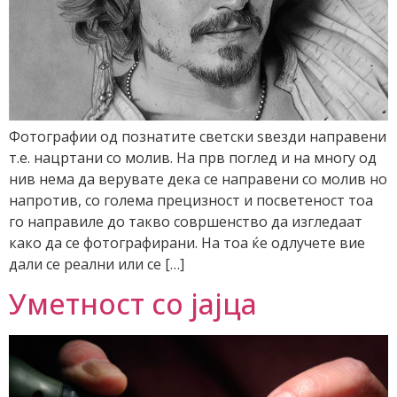
Фотографии од познатите светски ѕвезди направени
т.е. нацртани со молив. На прв поглед и на многу од
нив нема да верувате дека се направени со молив но
напротив, со голема прецизност и посветеност тоа
го направиле до такво совршенство да изгледаат
како да се фотографирани. На тоа ќе одлучете вие
дали се реални или се […]
Уметност со јајца