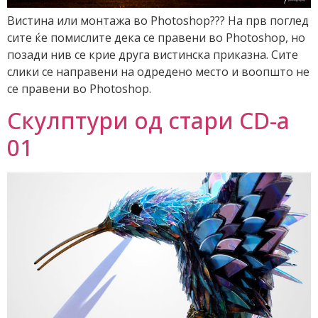
Вистина или монтажа во Photoshop??? На прв поглед
сите ќе помислите дека се правени во Photoshop, но
позади нив се крие друга вистинска приказна. Сите
слики се направени на одредено место и воопшто не
се правени во Photoshop.
Скулптури од стари CD-а
01