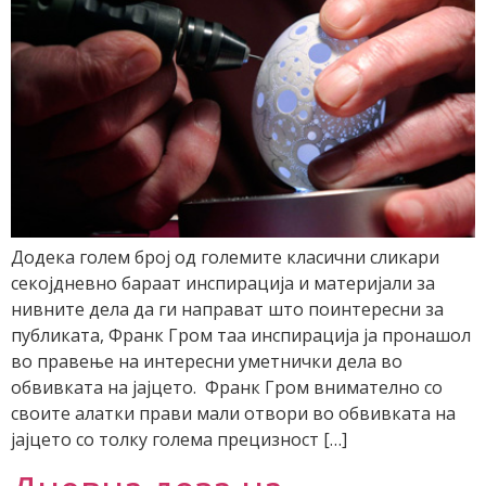
Додека голем број од големите класични сликари
секојдневно бараат инспирација и материјали за
нивните дела да ги направат што поинтересни за
публиката, Франк Гром таа инспирација ја пронашол
во правење на интересни уметнички дела во
обвивката на јајцето. Франк Гром внимателно со
своите алатки прави мали отвори во обвивката на
јајцето со толку голема прецизност […]