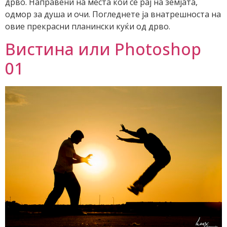
дрво. Направени на места кои се рај на земјата,
одмор за душа и очи. Погледнете ја внатрешноста на
овие прекрасни планински куќи од дрво.
Вистина или Photoshop
01