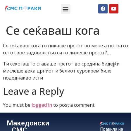
Македонски СМС пораки
Англиски смс пораки
Романтично катче
Се сеќаваш кога
Се сеќаваш кога го пикаше прстот во мене а потоа со
сето свое задоволство си го лижеше прстот?….
Ти секогаш го ставаше прстот во средина бидејќи
мислеше дека црниот и белиот еурокрем биле
подеднакво исти
Leave a Reply
You must be
logged in
to post a comment.
Македонски
СМС
Правила на