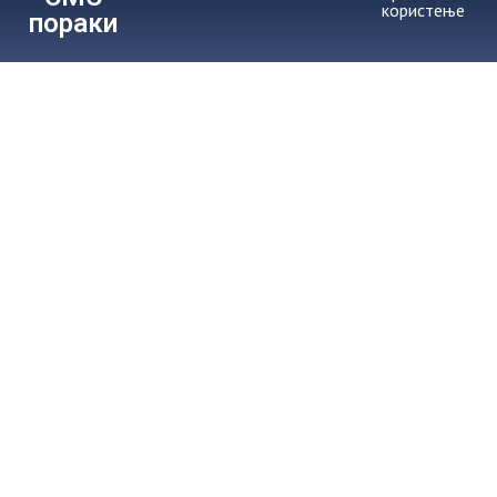
користење
пораки