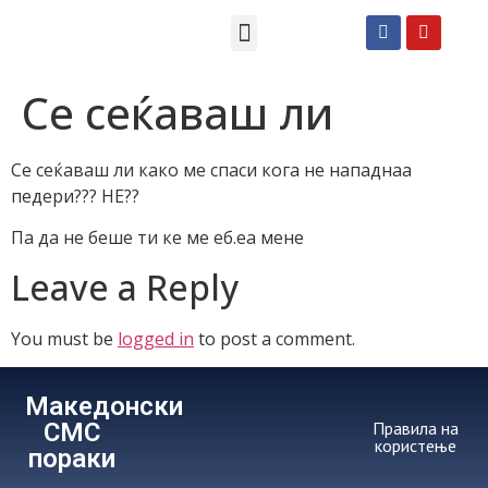
Македонски СМС пораки
Англиски смс пораки
Романтично катче
Се сеќаваш ли
Се сеќаваш ли како ме спаси кога не нападнаа
педери??? НЕ??
Па да не беше ти ке ме еб.еа мене
Leave a Reply
You must be
logged in
to post a comment.
Македонски
СМС
Правила на
користење
пораки