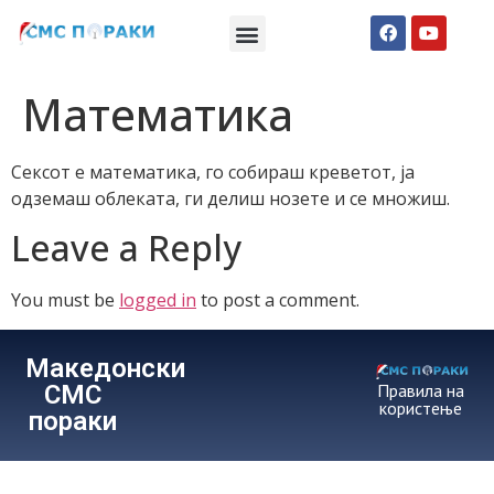
Македонски СМС пораки
Англиски смс пораки
Романтично катче
Математика
Сексот е математика, го собираш креветот, ја
одземаш облеката, ги делиш нозете и се множиш.
Leave a Reply
You must be
logged in
to post a comment.
Македонски
СМС
Правила на
користење
пораки