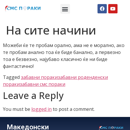
Македонски СМС пораки
Англиски смс пораки
Романтично катче
На сите начини
Можеби ќе те пробам орално, ама не е морално, ако
те пробам анално тоа ќе биде банално, а первезно
тоа е безвезно, најубаво класично ќе ни биде
фантастично!
Tagged
забавни пораки
забавни роденденски
пораки
забавни смс пораки
Leave a Reply
You must be
logged in
to post a comment.
Македонски