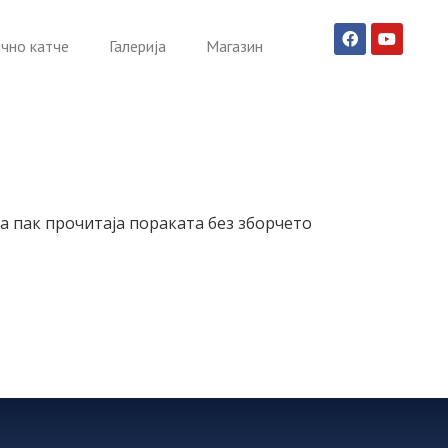
чно катче
Галерија
Магазин
ега пак прочитаја пораката без зборчето