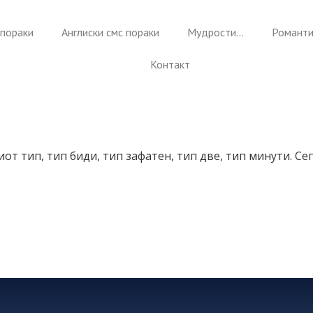
пораки
Англиски смс пораки
Мудрости…
Романти
Контакт
диот тип, тип биди, тип зафатен, тип две, тип минути. С