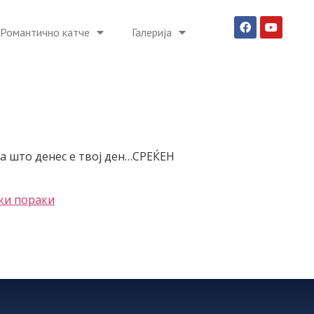
Романтично катче
Галерија
оа што денес е твој ден…СРЕЌЕН
ки пораки