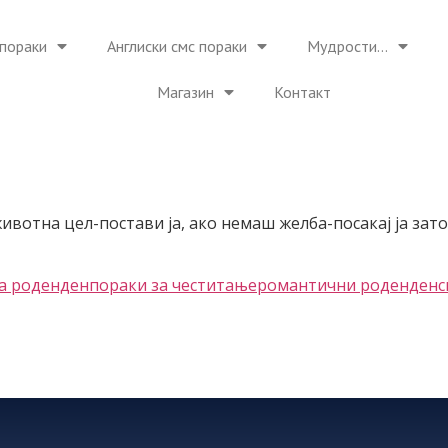
пораки
Англиски смс пораки
Мудрости…
Магазин
Контакт
ивотна цел-постави ја, ако немаш желба-посакај ја зат
за роденден
пораки за честитање
романтични роденденс