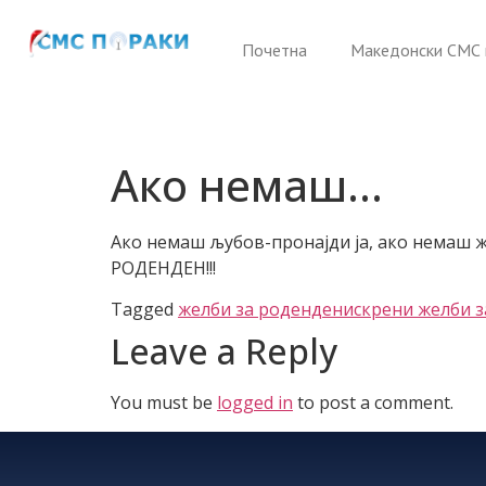
Почетна
Македонски СМС 
Ако немаш…
Ако немаш љубов-пронајди ја, ако немаш ж
РОДЕНДЕН!!!
Tagged
желби за роденден
искрени желби 
Leave a Reply
You must be
logged in
to post a comment.