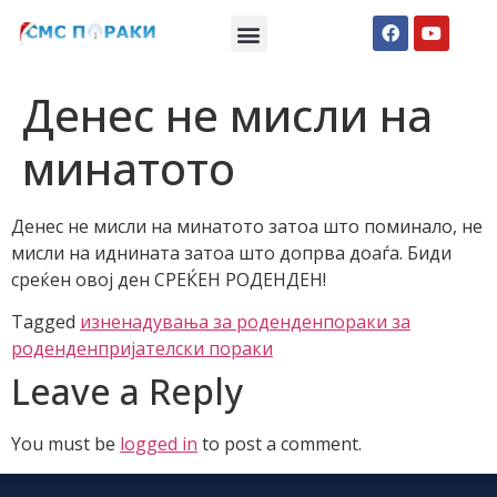
Македонски СМС пораки
Англиски смс пораки
Романтично катче
Денес не мисли на
минатото
Денес не мисли на минатото затоа што поминало, не
мисли на иднината затоа што допрва доаѓа. Биди
среќен овој ден СРЕЌЕН РОДЕНДЕН!
Tagged
изненадувања за роденден
пораки за
роденден
пријателски пораки
Leave a Reply
You must be
logged in
to post a comment.