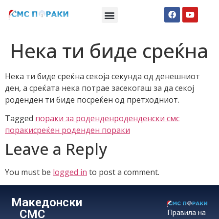
Македонски СМС пораки
Англиски смс пораки
Романтично катче
Нека ти биде среќна
Нека ти биде среќна секоја секунда од денешниот
ден, а среќата нека потрае засекогаш за да секој
роденден ти биде посреќен од претходниот.
Tagged
пораки за роденден
роденденски смс
пораки
среќен роденден пораки
Leave a Reply
You must be
logged in
to post a comment.
Македонски
СМС
Правила на