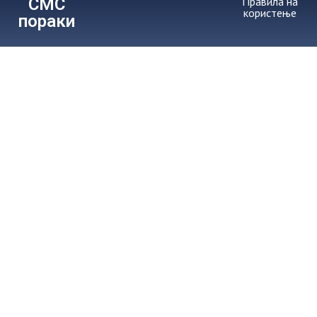
СМС
Правила на
користење
пораки