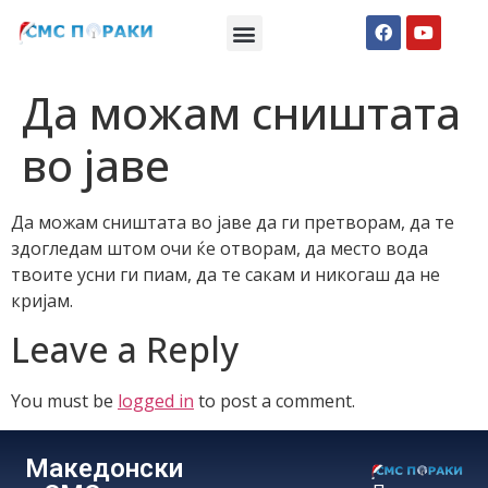
Македонски СМС пораки
Англиски смс пораки
Романтично катче
Да можам сништата
во јаве
Да можам сништата во јаве да ги претворам, да те
здогледам штом очи ќе отворам, да место вода
твоите усни ги пиам, да те сакам и никогаш да не
кријам.
Leave a Reply
You must be
logged in
to post a comment.
Македонски