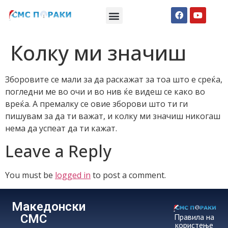
Македонски СМС пораки
Англиски смс пораки
Романтично катче
Колку ми значиш
Зборовите се мали за да раскажат за тоа што е среќа,
погледни ме во очи и во нив ќе видеш се како во
вреќа. А премалку се овие зборови што ти ги
пишувам за да ти важат, и колку ми значиш никогаш
нема да успеат да ти кажат.
Leave a Reply
You must be
logged in
to post a comment.
Македонски
СМС
Правила на
користење