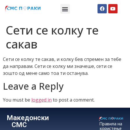
Македонски СМС пораки
Англиски смс пораки
Романтично катче
Сети се колку те
сакав
Сети се колку те сакав, и колку бев спремен за тебе
да направам. Сети се колку ми значеше, сети се
зошто од мене само тоа ти останува.
Leave a Reply
You must be
logged in
to post a comment.
Македонски
СМС
Правила на
користење