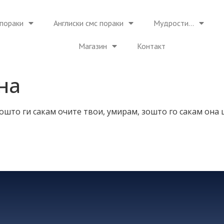
пораки
Англиски смс пораки
Мудрости…
Магазин
Контакт
на
 зошто ги сакам очите твои, умирам, зошто го сакам он