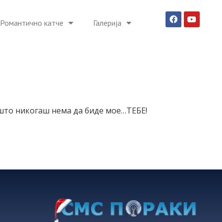
Романтично катче
Галерија
а што никогаш нема да биде мое…ТЕБЕ!