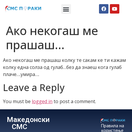
Македонски СМС пораки
Англиски смс пораки
Романтично катче
Ако некогаш ме
прашаш…
Ако некогаш ме прашаш колку те сакам ке ти кажам
колку една солза од гулаб…без да знаеш кога гулаб
плаче….умира….
Leave a Reply
You must be
logged in
to post a comment.
Македонски
СМС
Правила на
користење