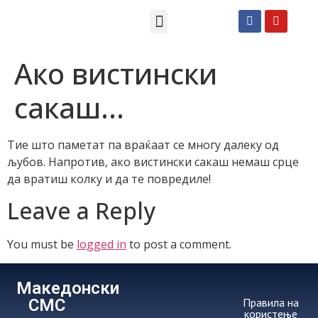
Македонски СМС пораки
Англиски смс пораки
Романтично катче
Ако вистински
сакаш…
Тие што паметат па враќаат се многу далеку од
љубов. Напротив, ако вистински сакаш немаш срце
да вратиш колку и да те повредиле!
Leave a Reply
You must be
logged in
to post a comment.
Македонски
СМС
Правила на
користење