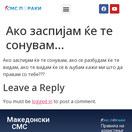
Македонски СМС пораки
Англиски смс пораки
Романтично катче
Ако заспијам ќе те
сонувам…
Ако заспијам ќе те сонувам, ако се разбудам ќе те
видам, ако те видам ќе се в љубам кажи ми што да
правам со тебе???
Leave a Reply
You must be
logged in
to post a comment.
Македонски
СМС
Правила на
користење