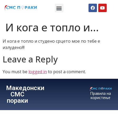
Македонски СМС пораки
Англиски смс пораки
Романтично катче
И кога е топло и…
И кога е топло и студено срцето мое по тебе е
излудено!!!
Leave a Reply
You must be
logged in
to post a comment.
Македонски
СМС
Правила на
користење
пораки