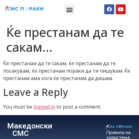
Македонски СМС пораки
Англиски смс пораки
Романтично катче
Ќе престанам да те
сакам…
Ќе престанам да те сакам, ќе престанам да те
посакувам, ќе престанам пораки да ти пишувам. Ќе
престанам ама кога ќе престанам да дишам.
Leave a Reply
You must be
logged in
to post a comment.
Македонски
СМС
Правила на
користење