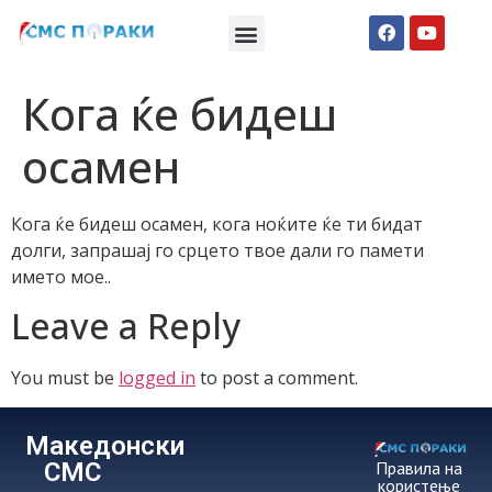
Македонски СМС пораки
Англиски смс пораки
Романтично катче
Кога ќе бидеш
осамен
Кога ќе бидеш осамен, кога ноќите ќе ти бидат
долги, запрашај го срцето твое дали го памети
името мое..
Leave a Reply
You must be
logged in
to post a comment.
Македонски
СМС
Правила на
користење