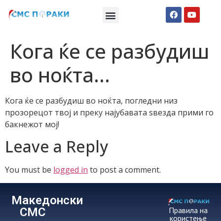
Македонски СМС пораки
Англиски смс пораки
Романтично катче
Кога ќе се разбудиш
во ноќта…
Кога ќе се разбудиш во ноќта, погледни низ
прозорецот твој и преку најубавата ѕвезда прими го
бакнежот мој!
Leave a Reply
You must be
logged in
to post a comment.
Македонски
СМС
Правила на
користење