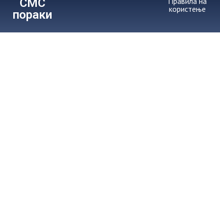
СМС
Правила на
користење
пораки