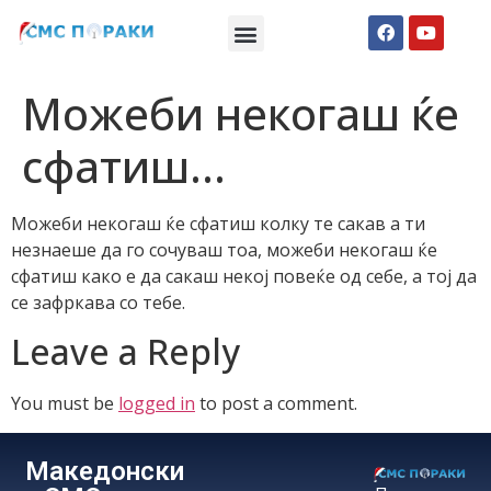
Македонски СМС пораки
Англиски смс пораки
Романтично катче
Можеби некогаш ќе
сфатиш…
Можеби некогаш ќе сфатиш колку те сакав а ти
незнаеше да го сочуваш тоа, можеби некогаш ќе
сфатиш како е да сакаш некој повеќе од себе, а тој да
се зафркава со тебе.
Leave a Reply
You must be
logged in
to post a comment.
Македонски