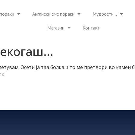
пораки
Англиски смс пораки
Мудрости…
Магазин
Контакт
 некогаш…
метувам. Осети ја таа болка што ме претвори во камен бе
ак…