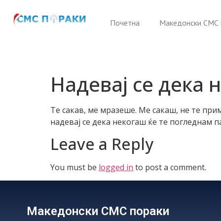
Почетна
Македонски СМС 
Надевај се дека
Те сакав, ме мразеше. Ме сакаш, не те при
надевај се дека некогаш ќе те погледнам п
Leave a Reply
You must be
logged in
to post a comment.
Македонски СМС пораки