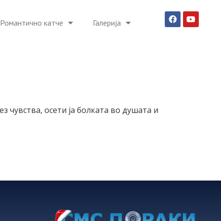
Романтично катче
Галерија
з чувства, осети ја болката во душата и