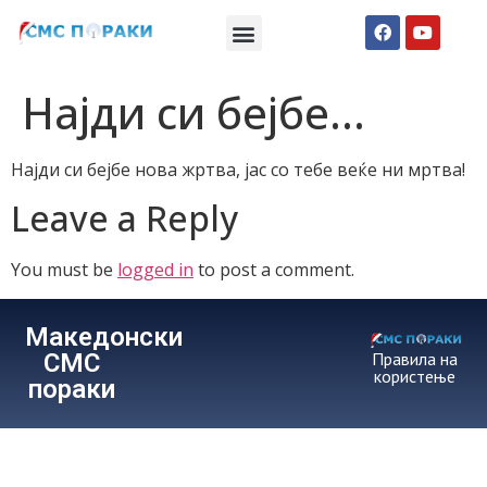
Македонски СМС пораки
Англиски смс пораки
Романтично катче
Најди си бејбе…
Најди си бејбе нова жртва, јас со тебе веќе ни мртва!
Leave a Reply
You must be
logged in
to post a comment.
Македонски
СМС
Правила на
користење
пораки