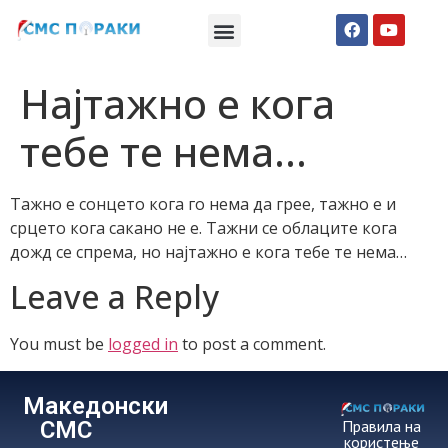
Македонски СМС пораки
Англиски смс пораки
Романтично катче
Најтажно е кога
тебе те нема…
Тажно е сонцето кога го нема да грее, тажно е и
срцето кога сакано не е. Тажни се облаците кога
дожд се спрема, но најтажно е кога тебе те нема…
Leave a Reply
You must be
logged in
to post a comment.
Македонски
СМС
Правила на
користење