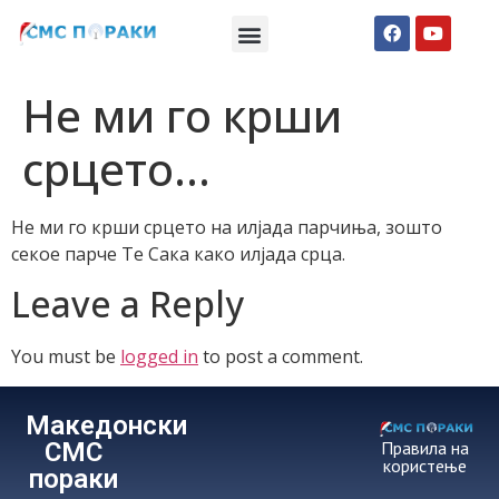
Македонски СМС пораки
Англиски смс пораки
Романтично катче
Не ми го крши
срцето…
Не ми го крши срцето на илјада парчиња, зошто
секое парче Те Сака како илјада срца.
Leave a Reply
You must be
logged in
to post a comment.
Македонски
СМС
Правила на
користење
пораки