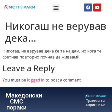
Македонски СМС пораки
Англиски смс пораки
Романтично катче
Никогаш не верував
дека…
Никогаш не верував дека ќе те најдам, но кога те
сретнав повторно почнав да живеам!!!
Leave a Reply
You must be
logged in
to post a comment.
Македонски
СМС
Правила на
користење
пораки