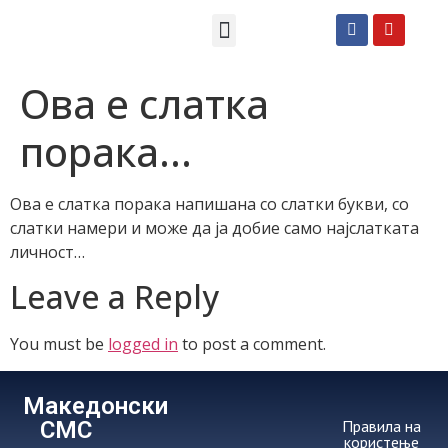
Македонски СМС пораки
Англиски смс пораки
Романтично катче
Ова е слатка
порака…
Ова е слатка порака напишана со слатки букви, со
слатки намери и може да ја добие само најслатката
личност…
Leave a Reply
You must be
logged in
to post a comment.
Македонски
СМС
Правила на
користење