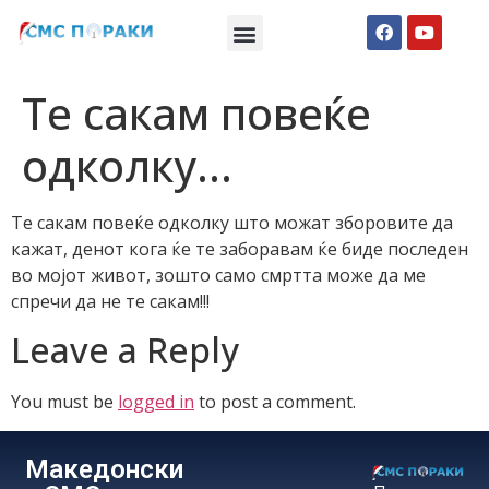
Македонски СМС пораки
Англиски смс пораки
Романтично катче
Те сакам повеќе
одколку…
Те сакам повеќе одколку што можат зборовите да
кажат, денот кога ќе те заборавам ќе биде последен
во мојот живот, зошто само смртта може да ме
спречи да не те сакам!!!
Leave a Reply
You must be
logged in
to post a comment.
Македонски