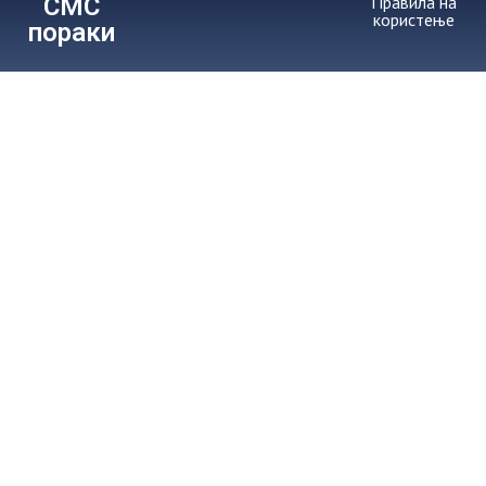
СМС
Правила на
користење
пораки