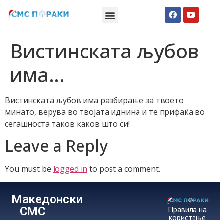
Македонски СМС пораки
Англиски смс пораки
Романтично катче
Вистинската љубов
има…
Вистинската љубов има разбирање за твоето
минато, верува во твојата иднина и те прифаќа во
сегашноста таков каков што си!
Leave a Reply
You must be
logged in
to post a comment.
Македонски
СМС
Правила на
користење