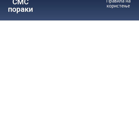
СМС
Правила на
користење
пораки