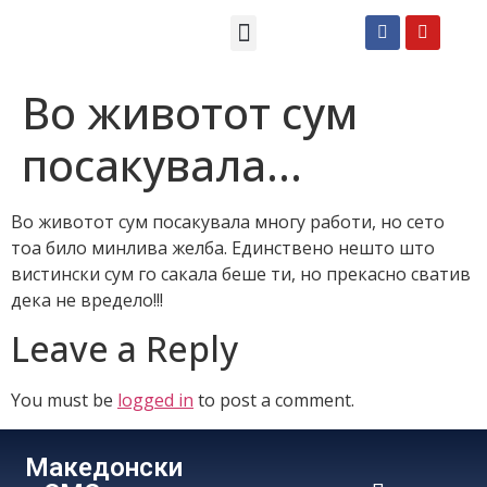
Македонски СМС пораки
Англиски смс пораки
Романтично катче
Во животот сум
посакувала…
Во животот сум посакувала многу работи, но сето
тоа било минлива желба. Единствено нешто што
вистински сум го сакала беше ти, но прекасно сватив
дека не вредело!!!
Leave a Reply
You must be
logged in
to post a comment.
Македонски