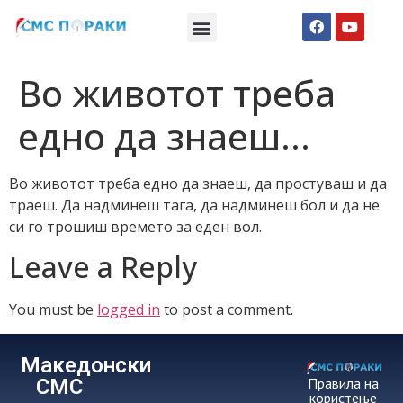
Македонски СМС пораки
Англиски смс пораки
Романтично катче
Во животот треба
едно да знаеш…
Во животот треба едно да знаеш, да простуваш и да
траеш. Да надминеш тага, да надминеш бол и да не
си го трошиш времето за еден вол.
Leave a Reply
You must be
logged in
to post a comment.
Македонски
СМС
Правила на
користење