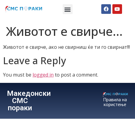
Македонски СМС пораки
Англиски смс пораки
Романтично катче
Животот е свирче…
Животот е свирче, ако не свирниш ќе ти го свирнат!!!
Leave a Reply
You must be
logged in
to post a comment.
Македонски
СМС
Правила на
користење
пораки