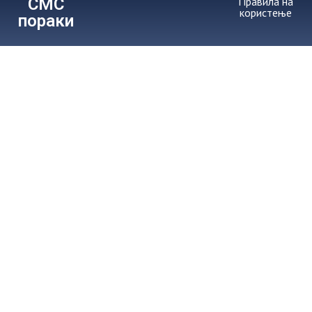
СМС
Правила на
користење
пораки