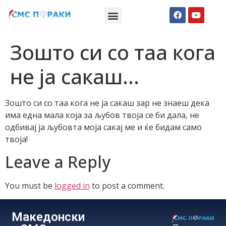
Македонски СМС пораки
Англиски смс пораки
Романтично катче
Зошто си со таа кога
не ја сакаш…
Зошто си со таа кога не ја сакаш зар не знаеш дека
има една мала која за љубов твоја се би дала, не
одбивај ја љубовта моја сакај ме и ќе бидам само
твоја!
Leave a Reply
You must be
logged in
to post a comment.
Македонски