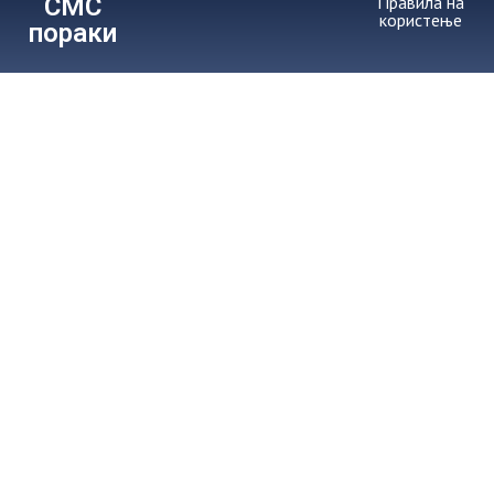
СМС
Правила на
користење
пораки