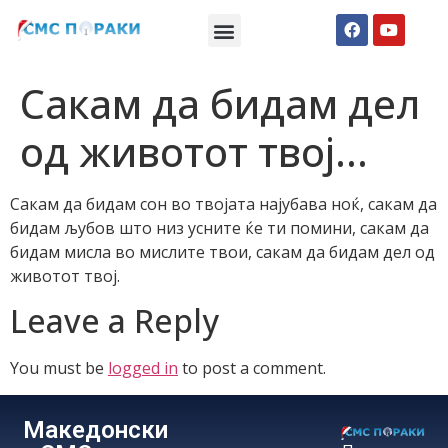
Македонски СМС пораки
Англиски смс пораки
Романтично катче
Сакам да бидам дел
од животот твој…
Сакам да бидам сон во твојата најубава ноќ, сакам да
бидам љубов што низ усните ќе ти помини, сакам да
бидам мисла во мислите твои, сакам да бидам дел од
животот твој.
Leave a Reply
You must be
logged in
to post a comment.
Македонски