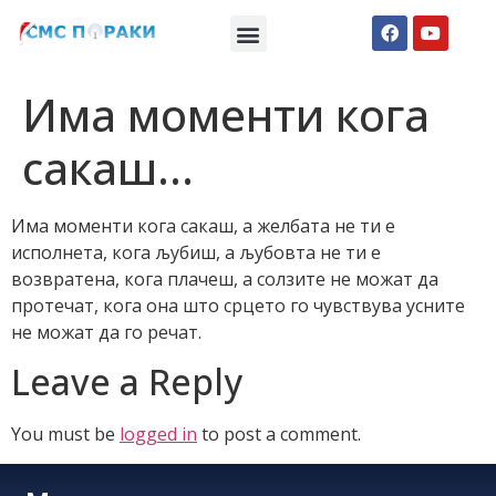
Македонски СМС пораки
Англиски смс пораки
Романтично катче
Има моменти кога
сакаш…
Има моменти кога сакаш, а желбата не ти е
исполнета, кога љубиш, а љубовта не ти е
возвратена, кога плачеш, а солзите не можат да
протечат, кога она што срцето го чувствува усните
не можат да го речат.
Leave a Reply
You must be
logged in
to post a comment.