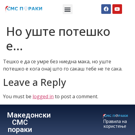
Македонски СМС пораки
Англиски смс пораки
Романтично катче
Но уште потешко
е…
Тешко е да се умре без ниедна мака, но уште
потешко е кога онај што го сакаш тебе не те сака.
Leave a Reply
You must be
logged in
to post a comment.
Македонски
СМС
Правила на
користење
пораки