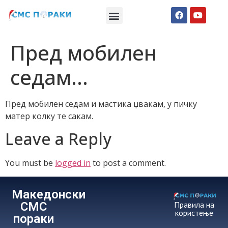
Македонски СМС пораки
Англиски смс пораки
Романтично катче
Пред мобилен
седам…
Пред мобилен седам и мастика џвакам, у пичку
матер колку те сакам.
Leave a Reply
You must be
logged in
to post a comment.
Македонски
СМС
Правила на
користење
пораки