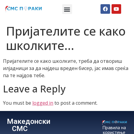
Македонски СМС пораки
Англиски смс пораки
Романтично катче
Пријателите се како
школките…
Пријателите се како школките, треба да отвориш
илјадници за да најдеш вреден бисер, јас имав среќа
па те најдов тебе.
Leave a Reply
You must be
logged in
to post a comment.
Македонски
СМС
Правила на
користење