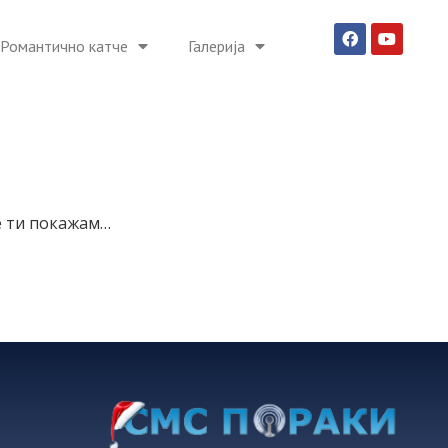
Романтично катче
Галерија
е ти покажам…