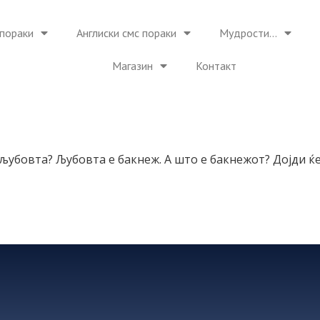
пораки
Англиски смс пораки
Мудрости…
Магазин
Контакт
љубовта? Љубовта е бакнеж. А што е бакнежот? Дојди ќ