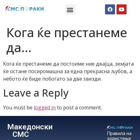
Македонски СМС пораки
Англиски смс пораки
Романтично катче
Кога ќе престанеме
да…
Кога ќе престанеме да постоиме ние двајца, земјата
ќе остане посиромашна за една прекрасна љубов, а
небото ќе биде побогато за две ѕвезди.
Leave a Reply
You must be
logged in
to post a comment.
Македонски
СМС
Правила на
користење