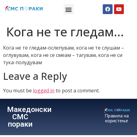
Македонски СМС пораки
Англиски смс пораки
Романтично катче
Кога не те гледам…
Кога не те гледам-ослепувам, кога не те слушам –
оглувувам, кога не се смеам – тагувам, кога не си
тука-полудувам
Leave a Reply
You must be
logged in
to post a comment.
Македонски
СМС
Правила на
користење
пораки