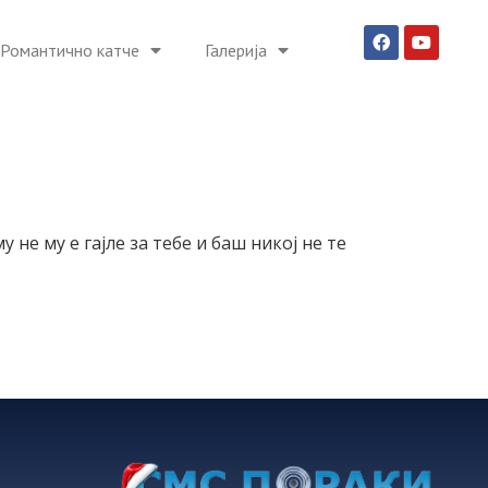
Романтично катче
Галерија
у не му е гајле за тебе и баш никој не те