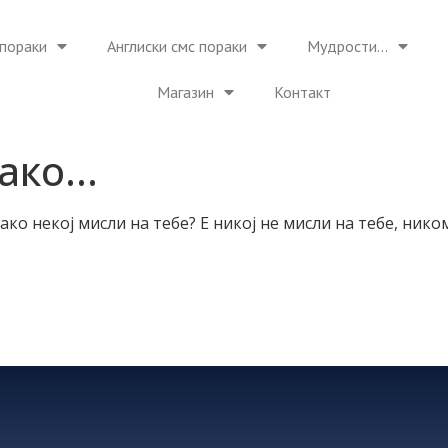
пораки
Англиски смс пораки
Мудрости…
Магазин
Контакт
како…
ако некој мисли на тебе? Е никој не мисли на тебе, ником