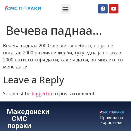
Македонски СМС пораки
Англиски смс пораки
Романтично катче
Вечева паднаа…
Вечева паднаа 2000 ѕвезди од небото, но јас не
посакав 2000 различни желби, туку една ја посакав
2000 пати, со кој и да си, каде и да си, во мислите со
мене да си
Leave a Reply
You must be
logged in
to post a comment.
Македонски
СМС
Правила на
користење
пораки