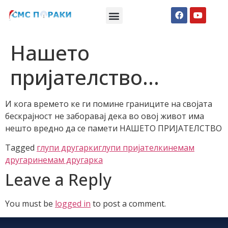
Македонски СМС пораки
Англиски смс пораки
Романтично катче
Нашето
пријателство…
И кога времето ке ги помине границите на својата
бескрајност не заборавај дека во овој живот има
нешто вредно да се памети НАШЕТО ПРИЈАТЕЛСТВО
Tagged
глупи другарки
глупи пријателки
немам
другари
немам другарка
Leave a Reply
You must be
logged in
to post a comment.