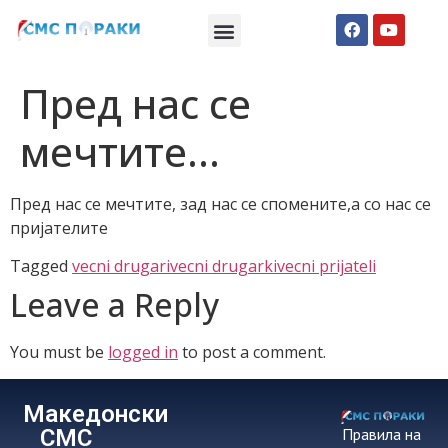
Македонски СМС пораки
Англиски смс пораки
Романтично катче
Пред нас се
мечтите…
Пред нас се мечтите, зад нас се спомените,а со нас се
пријателите
Tagged
vecni drugari
vecni drugarki
vecni prijateli
Leave a Reply
You must be
logged in
to post a comment.
Македонски
СМС
Правила на