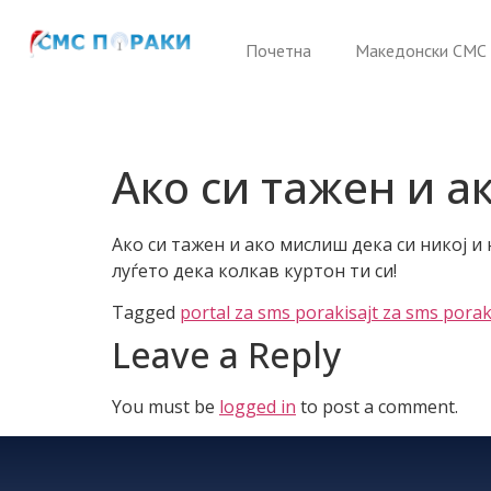
Почетна
Македонски СМС 
Ако си тажен и а
Ако си тажен и ако мислиш дека си никој и
луѓето дека колкав куртон ти си!
Tagged
portal za sms poraki
sajt za sms porak
Leave a Reply
You must be
logged in
to post a comment.