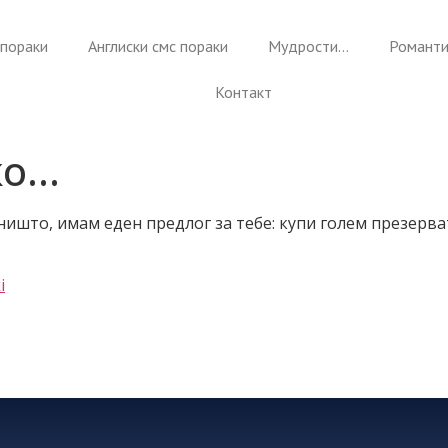
пораки
Англиски смс пораки
Мудрости…
Романти
Контакт
ко…
 ништо, имам еден предлог за тебе: купи голем презерват
i