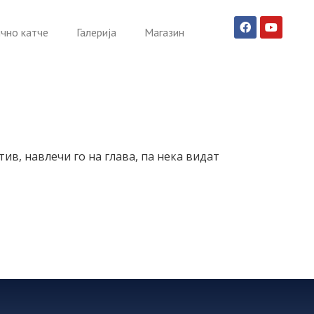
чно катче
Галерија
Магазин
ив, навлечи го на глава, па нека видат