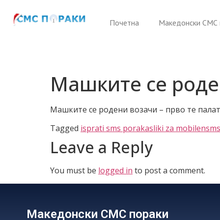
Почетна
Македонски СМС 
Машките се род
Машките се родени возачи – прво те палат, 
Tagged
isprati sms poraka
sliki za mobilen
sms
Leave a Reply
You must be
logged in
to post a comment.
Македонски СМС пораки