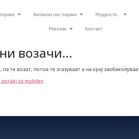
пораки
Англиски смс пораки
Мудрости…
Магазин
Контакт
ени возачи…
па те возат, потоа те згазуваат а на крај заобиколуваа
 poraki za mobilen