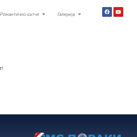
Романтично катче
Галерија
т!