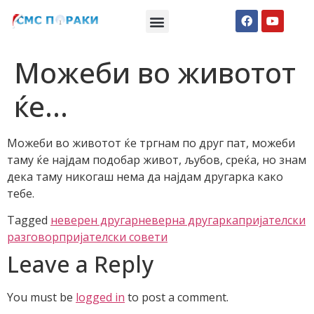
Македонски СМС пораки
Англиски смс пораки
Романтично катче
Можеби во животот
ќе…
Можеби во животот ќе тргнам по друг пат, можеби
таму ќе најдам подобар живот, љубов, среќа, но знам
дека таму никогаш нема да најдам другарка како
тебе.
Tagged
неверен другар
неверна другарка
пријателски
разговор
пријателски совети
Leave a Reply
You must be
logged in
to post a comment.