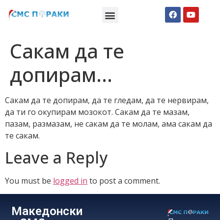
Македонски СМС пораки
Англиски смс пораки
Романтично катче
Сакам да те
допирам…
Сакам да те допирам, да те гледам, да те нервирам,
да ти го окупирам мозокот. Сакам да те мазам,
пазам, размазам, не сакам да те молам, ама сакам да
те сакам.
Leave a Reply
You must be
logged in
to post a comment.
Македонски