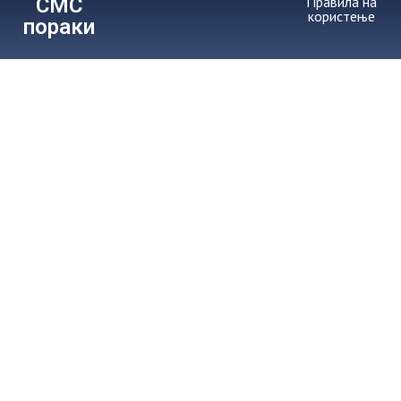
СМС
Правила на
користење
пораки